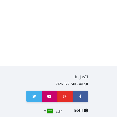
اتصل بنا
الهاتف:
240-377-7126
اللغة
عربي