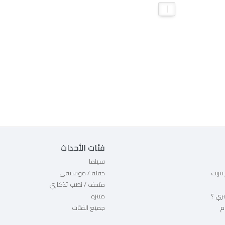
فئات الأحداث
سينما
إنترنت
حفلة / موسيقى
متحف / نصب تذكاري
ري ؟
متنزه
م
جميع الفئات