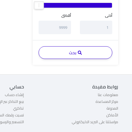
أدنى
أقصى
بحث
روابط مفيدة
حسابي
معلومات عنا
إنشاء حساب
مركز المساعدة
بيع التذاكر عبر ال
المدونة
تذاكري
الأماكن
نسيت رقمك الس
مراسلتنا على البريد الاليكتروني
التسعير والرسو